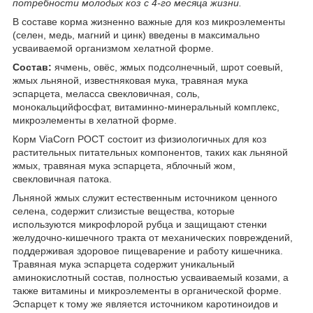
потребности молодых коз с 4-го месяца жизни.
В составе корма жизненно важные для коз микроэлементы
(селен, медь, магний и цинк) введены в максимально
усваиваемой организмом хелатной форме.
Состав:
ячмень, овёс, жмых подсолнечный, шрот соевый,
жмых льняной, известняковая мука, травяная мука
эспарцета, меласса свекловичная, соль,
монокальцийфосфат, витаминно-минеральный комплекс,
микроэлементы в хелатной форме.
Корм ViaCorn РОСТ состоит из физиологичных для коз
растительных питательных компонентов, таких как льняной
жмых, травяная мука эспарцета, яблочный жом,
свекловичная патока.
Льняной жмых служит естественным источником ценного
селена, содержит слизистые вещества, которые
используются микрофлорой рубца и защищают стенки
желудочно-кишечного тракта от механических повреждений,
поддерживая здоровое пищеварение и работу кишечника.
Травяная мука эспарцета содержит уникальный
аминокислотный состав, полностью усваиваемый козами, а
также витамины и микроэлементы в органической форме.
Эспарцет к тому же является источником каротиноидов и