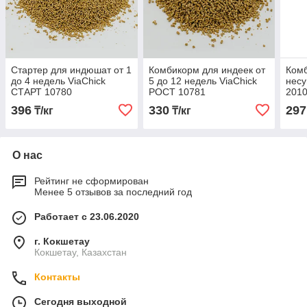
Стартер для индюшат от 1
Комбикорм для индеек от
Ком
до 4 недель ViaChick
5 до 12 недель ViaChick
несу
СТАРТ 10780
РОСТ 10781
201
396
330
297
₸/кг
₸/кг
О нас
Рейтинг не сформирован
Менее 5 отзывов за последний год
Работает с 23.06.2020
г. Кокшетау
Кокшетау, Казахстан
Контакты
Сегодня выходной