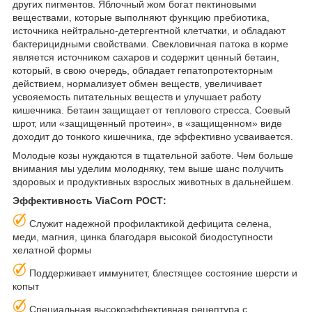
других пигментов. Яблочный жом богат пектиновыми
веществами, которые выполняют функцию пребиотика,
источника нейтрально-детергентной клетчатки, и обладают
бактерицидными свойствами. Свекловичная патока в корме
является источником сахаров и содержит ценный бетаин,
который, в свою очередь, обладает гепатопротекторным
действием, нормализует обмен веществ, увеличивает
усвояемость питательных веществ и улучшает работу
кишечника. Бетаин защищает от теплового стресса. Соевый
шрот, или «защищенный протеин», в «защищенном» виде
доходит до тонкого кишечника, где эффективно усваивается.
Молодые козы нуждаются в тщательной заботе. Чем больше
внимания мы уделим молодняку, тем выше шанс получить
здоровых и продуктивных взрослых животных в дальнейшем.
Эффективность ViaCorn РОСТ:
Служит надежной профилактикой дефицита селена,
меди, магния, цинка благодаря высокой биодоступности
хелатной формы
Поддерживает иммунитет, блестящее состояние шерсти и
копыт
Специальная высокоэффективная рецептура с