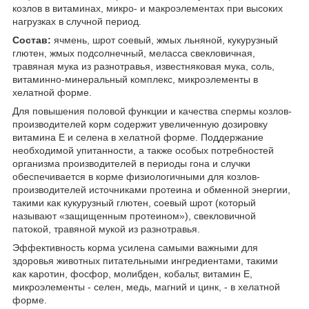
козлов в витаминах, микро- и макроэлементах при высоких
нагрузках в случной период.
Состав:
ячмень, шрот соевый, жмых льняной, кукурузный
глютен, жмых подсолнечный, меласса свекловичная,
травяная мука из разнотравья, известняковая мука, соль,
витаминно-минеральный комплекс, микроэлементы в
хелатной форме.
Для повышения половой функции и качества спермы козлов-
производителей корм содержит увеличенную дозировку
витамина Е и селена в хелатной форме. Поддержание
необходимой упитанности, а также особых потребностей
организма производителей в периоды гона и случки
обеспечивается в корме физиологичными для козлов-
производителей источниками протеина и обменной энергии,
такими как кукурузный глютен, соевый шрот (который
называют «защищенным протеином»), свекловичной
патокой, травяной мукой из разнотравья.
Эффективность корма усилена самыми важными для
здоровья животных питательными ингредиентами, такими
как каротин, фосфор, молибден, кобальт, витамин Е,
микроэлементы - селен, медь, магний и цинк, - в хелатной
форме.