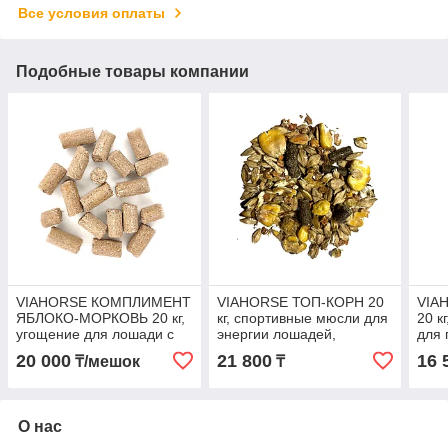
Все условия оплаты
Подобные товары компании
VIAHORSE КОМПЛИМЕНТ
VIAHORSE ТОП-КОРН 20
VIA
ЯБЛОКО-МОРКОВЬ 20 кг,
кг, спортивные мюсли для
20 к
угощение для лошади с
энергии лошадей,
для 
яблоками и морковью
выступающих во всех
проб
20 000
21 800
16 
₸/мешок
₸
спортивных дисциплинах
восс
бол
О нас