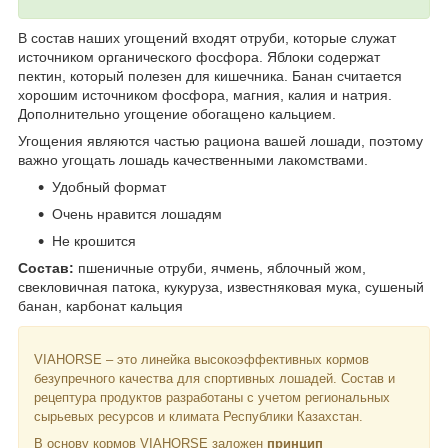
В состав наших угощений входят отруби, которые служат
источником органического фосфора. Яблоки содержат
пектин, который полезен для кишечника. Банан считается
хорошим источником фосфора, магния, калия и натрия.
Дополнительно угощение обогащено кальцием.
Угощения являются частью рациона вашей лошади, поэтому
важно угощать лошадь качественными лакомствами.
Удобный формат
Очень нравится лошадям
Не крошится
Состав:
пшеничные отруби, ячмень, яблочный жом,
свекловичная патока, кукуруза, известняковая мука, сушеный
банан, карбонат кальция
VIAHORSE – это линейка высокоэффективных кормов
безупречного качества для спортивных лошадей. Состав и
рецептура продуктов разработаны с учетом региональных
сырьевых ресурсов и климата Республики Казахстан.
В основу кормов VIAHORSE заложен
принцип