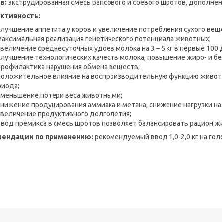
в:
экструдированная смесь рапсового и соевого шротов, дополн
ктивность:
улучшение аппетита у коров и увеличение потребления сухого вещ
максимальная реализация генетического потенциала животных;
увеличение среднесуточных удоев молока на 3 – 5 кг в первые 100 
улучшение технологических качеств молока, повышение жиро- и бе
профилактика нарушения обмена веществ;
положительное влияние на воспроизводительную функцию живот
риода;
уменьшение потери веса животными;
снижение продуцирования аммиака и метана, снижение нагрузки на
увеличение продуктивного долголетия;
ввод премикса в смесь шротов позволяет балансировать рацион ж
мендации по применению:
рекомендуемый ввод 1,0-2,0 кг на гол