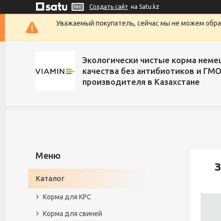
Создать сайт
на Satu.kz
Уважаемый покупатель, сейчас мы не можем обраб
Экологически чистые корма неме
качества без антибиотиков и ГМО
производителя в Казахстане
З
Каталог
Корма для КРС
Корма для свиней