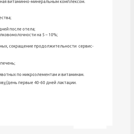
енная витаминно-минеральным комплексом.
ества;
дней после отела;
лковомолочности на 5 – 10%;
ных, сокращение продолжительности сервис-
 печень;
ивотных по микроэлементам и витаминам.
ову/день первые 40-60 дней лактации.